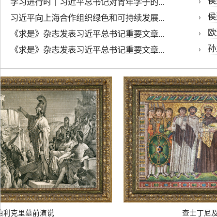
侯建
学习进行时｜习近平总书记对青年学子的...
侯
习近平向上海合作组织绿色和可持续发展...
欧
《求是》杂志发表习近平总书记重要文章...
孙
《求是》杂志发表习近平总书记重要文章...
利克里墓前演说
查士丁尼及