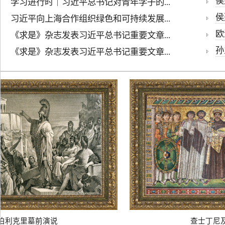
侯建
学习进行时｜习近平总书记对青年学子的...
侯
习近平向上海合作组织绿色和可持续发展...
欧
《求是》杂志发表习近平总书记重要文章...
孙
《求是》杂志发表习近平总书记重要文章...
利克里墓前演说
查士丁尼及