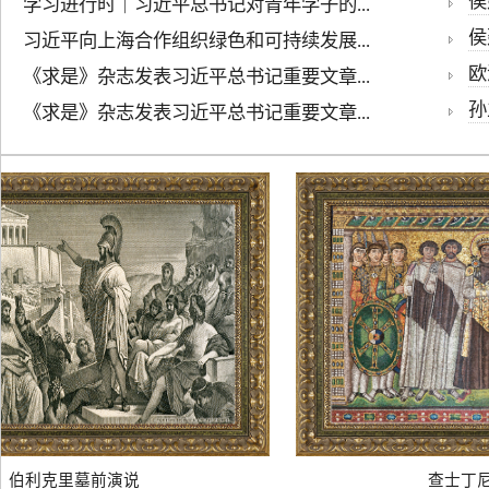
侯建
学习进行时｜习近平总书记对青年学子的...
侯
习近平向上海合作组织绿色和可持续发展...
欧
《求是》杂志发表习近平总书记重要文章...
孙
《求是》杂志发表习近平总书记重要文章...
伯利克里墓前演说
查士丁尼