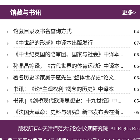
馆藏与书讯
更多>
馆藏目录及书名查询方式
04
《中世纪的形成》中译本出版发行
07
《中世纪英国的陪审团、国家与社会》中译本...
06
孙晶晶等译，《古代世界的体育运动》中译本...
06
著名历史学家吴于廑先生“整体世界史”论文...
06
书讯：《论“主观权利”概念的历史》中译本
06
书讯 | 《剑桥现代欧洲思想史：十九世纪》中...
05
《法国大革命：史料与研究》新书发布会在浙...
05
版权所有@天津师范大学欧洲文明研究院.
All Rights Res