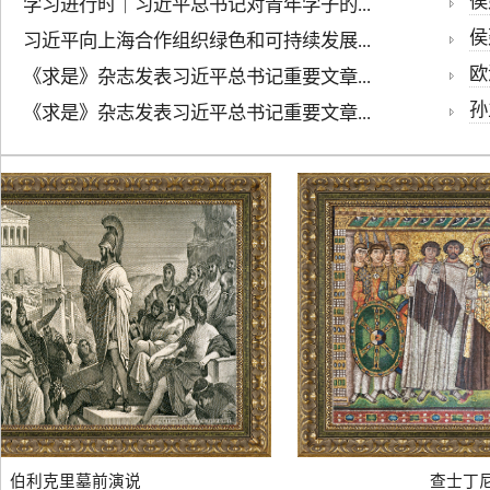
侯建
学习进行时｜习近平总书记对青年学子的...
侯
习近平向上海合作组织绿色和可持续发展...
欧
《求是》杂志发表习近平总书记重要文章...
孙
《求是》杂志发表习近平总书记重要文章...
伯利克里墓前演说
查士丁尼