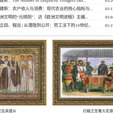
新：The Number of Displaced Villagers Dur...
03-2
建新：农户收入与消费：现代农业的核心指标与...
03-1
洲文明的“元规则”：访《欧洲文明进程》主编...
03-0
立田、程远 | 从潜隐到公开：劳工法下的14世纪...
01-2
及其随从
约翰王签署大宪章