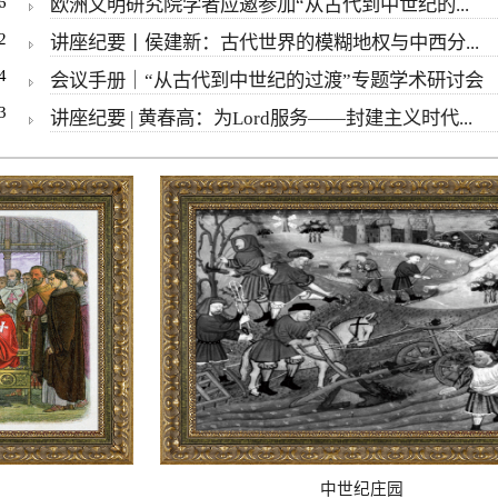
6
欧洲文明研究院学者应邀参加“从古代到中世纪的...
2
讲座纪要丨侯建新：古代世界的模糊地权与中西分...
4
会议手册｜“从古代到中世纪的过渡”专题学术研讨会
3
讲座纪要 | 黄春高：为Lord服务——封建主义时代...
中世纪庄园