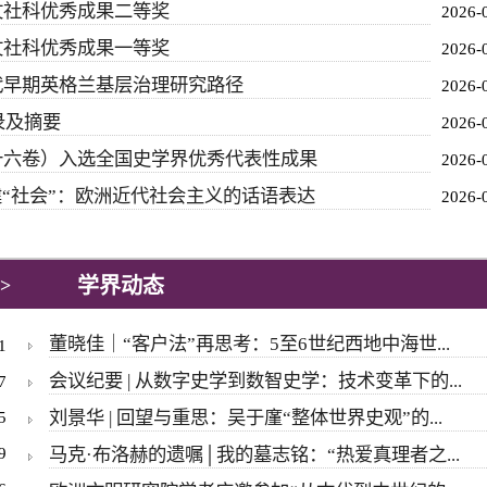
文社科优秀成果二等奖
2026-
文社科优秀成果一等奖
2026-
代早期英格兰基层治理研究路径
2026-
录及摘要
2026-
十六卷）入选全国史学界优秀代表性成果
2026-
建“社会”：欧洲近代社会主义的话语表达
2026-
学界动态
>
董晓佳｜“客户法”再思考：5至6世纪西地中海世...
1
会议纪要 | 从数字史学到数智史学：技术变革下的...
7
刘景华 | 回望与重思：吴于廑“整体世界史观”的...
5
9
马克·布洛赫的遗嘱│我的墓志铭：“热爱真理者之...