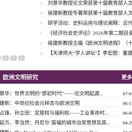
刘景华教授论文荣获第十届教育部人
侯建新教授专著荣获第十届教育部人
研学活动：史料运用与理论阐释：近
《经济社会史评论》2026年第二期目
侯建新教授主编《欧洲文明进程》（
【天津师大“学人讲坛”】李宏图：重
4
5
6
欧洲文明研究
更多
景华：世界文明的“原初时代”——论文明起源...
07-0
建新：中世纪社会元样态与欧洲文明
06-1
占锋、孙立田：定居权与福利权——工业革命时...
06-0
延方、李当然：丹尼尔·笛福的城市治安思想及其...
04-2