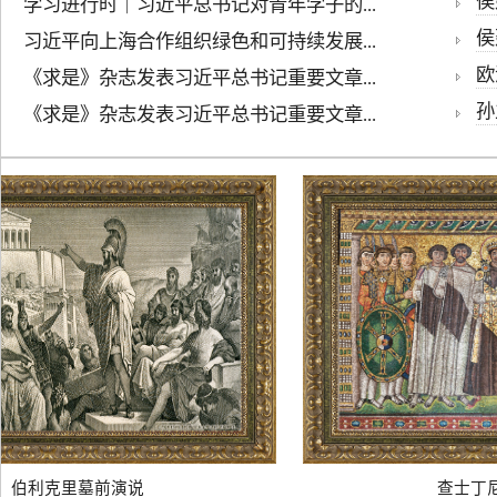
侯建
学习进行时｜习近平总书记对青年学子的...
侯
习近平向上海合作组织绿色和可持续发展...
欧
《求是》杂志发表习近平总书记重要文章...
孙
《求是》杂志发表习近平总书记重要文章...
伯利克里墓前演说
查士丁尼