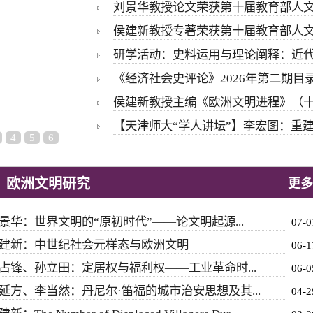
刘景华教授论文荣获第十届教育部人
侯建新教授专著荣获第十届教育部人
研学活动：史料运用与理论阐释：近
《经济社会史评论》2026年第二期目
侯建新教授主编《欧洲文明进程》（
【天津师大“学人讲坛”】李宏图：重
4
5
6
欧洲文明研究
更多
景华：世界文明的“原初时代”——论文明起源...
07-0
建新：中世纪社会元样态与欧洲文明
06-1
占锋、孙立田：定居权与福利权——工业革命时...
06-0
延方、李当然：丹尼尔·笛福的城市治安思想及其...
04-2