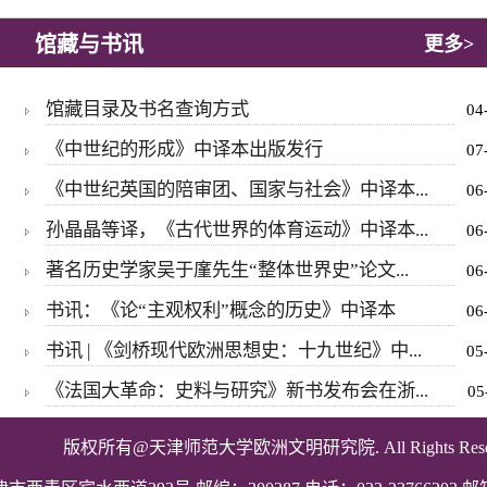
馆藏与书讯
更多>
馆藏目录及书名查询方式
04
《中世纪的形成》中译本出版发行
07
《中世纪英国的陪审团、国家与社会》中译本...
06
孙晶晶等译，《古代世界的体育运动》中译本...
06
著名历史学家吴于廑先生“整体世界史”论文...
06
书讯：《论“主观权利”概念的历史》中译本
06
书讯 | 《剑桥现代欧洲思想史：十九世纪》中...
05
《法国大革命：史料与研究》新书发布会在浙...
05
版权所有@天津师范大学欧洲文明研究院.
All Rights Res