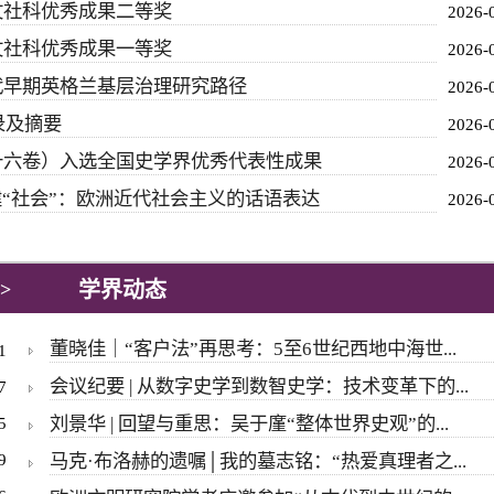
文社科优秀成果二等奖
2026-
文社科优秀成果一等奖
2026-
代早期英格兰基层治理研究路径
2026-
录及摘要
2026-
十六卷）入选全国史学界优秀代表性成果
2026-
建“社会”：欧洲近代社会主义的话语表达
2026-
学界动态
>
董晓佳｜“客户法”再思考：5至6世纪西地中海世...
1
会议纪要 | 从数字史学到数智史学：技术变革下的...
7
刘景华 | 回望与重思：吴于廑“整体世界史观”的...
5
9
马克·布洛赫的遗嘱│我的墓志铭：“热爱真理者之...