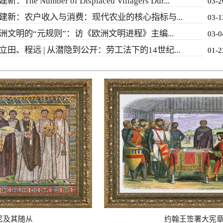
新：The Number of Displaced Villagers Dur...
03-2
建新：农户收入与消费：现代农业的核心指标与...
03-1
洲文明的“元规则”：访《欧洲文明进程》主编...
03-0
立田、程远 | 从潜隐到公开：劳工法下的14世纪...
01-2
及其随从
约翰王签署大宪章