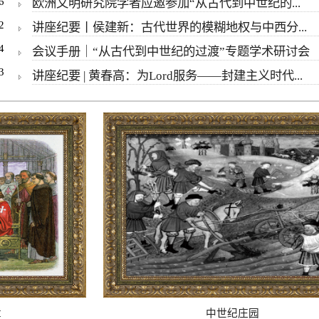
6
欧洲文明研究院学者应邀参加“从古代到中世纪的...
2
讲座纪要丨侯建新：古代世界的模糊地权与中西分...
4
会议手册｜“从古代到中世纪的过渡”专题学术研讨会
3
讲座纪要 | 黄春高：为Lord服务——封建主义时代...
中世纪庄园