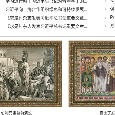
侯建
学习进行时｜习近平总书记对青年学子的...
侯
习近平向上海合作组织绿色和可持续发展...
欧
《求是》杂志发表习近平总书记重要文章...
孙
《求是》杂志发表习近平总书记重要文章...
伯利克里墓前演说
查士丁尼