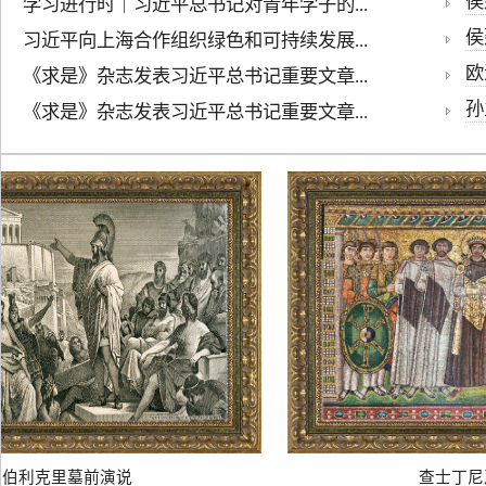
侯建
学习进行时｜习近平总书记对青年学子的...
侯
习近平向上海合作组织绿色和可持续发展...
欧
《求是》杂志发表习近平总书记重要文章...
孙
《求是》杂志发表习近平总书记重要文章...
伯利克里墓前演说
查士丁尼及