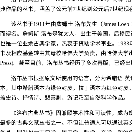
典作品的丛书，涵盖了公元前7世纪到公元后7世纪现
该丛书于1911年由詹姆士·洛布先生（James Loeb
而得名。詹姆斯·洛布是犹太人，出生于美国，后移民
也是一位业余古典学家，热衷于资助学术事业。193
书及相应基金转由其母校哈佛大学负责，由哈佛大学出版社出版(H
Press)。截至目前，洛布丛书经历了多次再版，已经出
洛布丛书根据原文所使用的语言，分为希腊语-英
本，其中希腊语本为绿色封皮，拉丁语本为红色封皮
盖史诗、抒情诗、悲喜剧、游记乃至自然科学作品。
《洛布古典丛书》因兼顾学术性和可读性，成为
最多的古典文献丛书之一。不但让普通人可以通过英