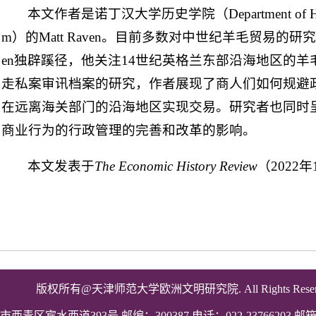
本文作者是诺丁汉大学历史学院（Department of History, 
m）的Matt Raven。目前多数对中世纪羊毛贸易的研究
en独辟蹊径，他关注14世纪英格兰东部沿海地区的
走私案审讯档案的研究，作者展现了商人们如何规避
在远离海关部门的沿海地区实现交易。研究者也同时
商业行为的行政管理的完善和改革的影响。
本文发表于
The Economic History Review
（2022
版权所有@天津师范大学欧洲文明研究院.
All Rights Rese
市西青区宾水西道
393
号 邮编：
300387
电话：
022-23766203
邮