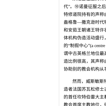
代”。⑩诺曼征服之
特修道院持有的声称由
盎格鲁—撒克逊时代
和安茹王朝诸王特许
体机构伪造活动盛行
的“制假中心”(a cen
谓中古英格兰地位最
造比例很高，其声称
协助别的教会机构从事
然而，威斯敏斯
造者法国苏瓦松修士古
的首任坎特伯雷大主教兰
教会首席主教地位，很