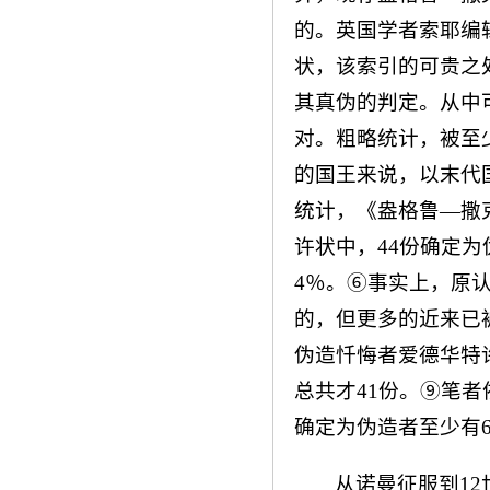
的。英国学者索耶编
状，该索引的可贵之处，
其真伪的判定。从中
对。粗略统计，被至少
的国王来说，以末代
统计，《盎格鲁—撒
许状中，44份确定为
4％。⑥事实上，原
的，但更多的近来已
伪造忏悔者爱德华特
总共才41份。⑨笔者
确定为伪造者至少有6
从诺曼征服到1