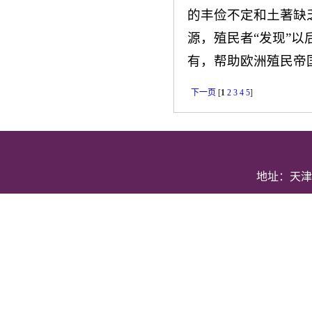
的丰俭不定和土著缺
源，殖民者“发现”
有，帮助欧洲殖民帝国
下一页
[
1
2
3
4
5
]
地址：天津