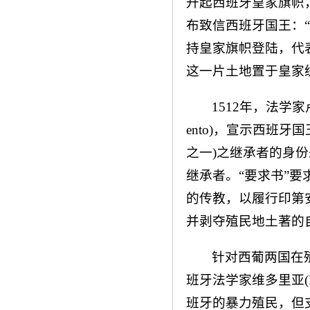
升起西班牙皇家旗帜，改瓜那
布致信西班牙国王：
持皇家旗帜登陆，代
这一片土地置于皇家
1512年，法学家卢比奥斯
ento)，宣示西班牙国
之一)之继承者的身
继承者。“要求书”
的传教，以履行印第
并剥夺殖民地土著的
针对西葡两国在
班牙法学家维多里亚(Fra
班牙的暴力殖民，但